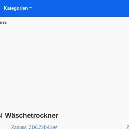
Kategorien
ussi
i Wäschetrockner
Zanussi ZDC72B4SW