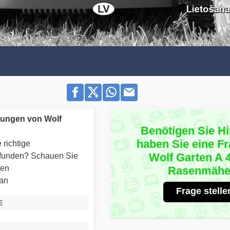
tungen von Wolf
Benötigen Sie Hi
haben Sie eine F
 richtige
Wolf Garten A 
efunden? Schauen Sie
ren
Rasenmähe
 an
Frage stelle
E