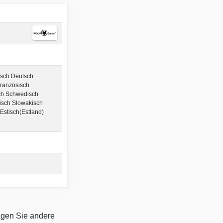
isch Deutsch
Französisch
ch Schwedisch
isch Slowakisch
Estisch(Estland)
ragen Sie andere