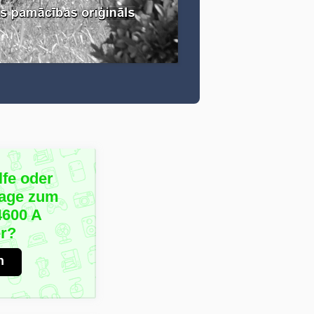
lfe oder
rage zum
4600 A
r?
n