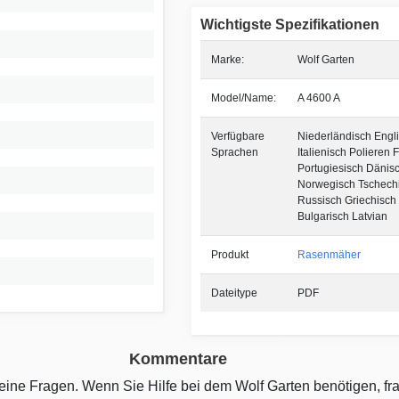
Wichtigste Spezifikationen
Marke:
Wolf Garten
Model/Name:
A 4600 A
Verfügbare
Niederländisch Engl
Sprachen
Italienisch Polieren 
Portugiesisch Dänis
Norwegisch Tschech
Russisch Griechisch 
Bulgarisch Latvian
Produkt
Rasenmäher
Dateitype
PDF
Kommentare
 keine Fragen. Wenn Sie Hilfe bei dem Wolf Garten benötigen, f