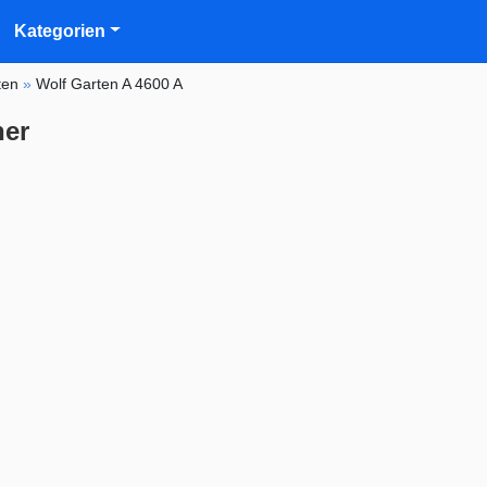
Kategorien
ten
»
Wolf Garten A 4600 A
her