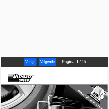
Vorige
Volgende
Pagina
:
1
/
45