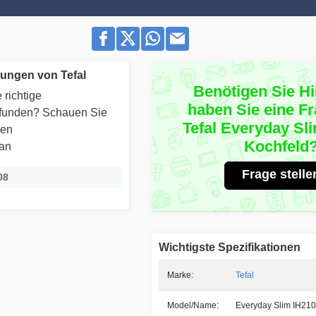
ungen von Tefal
Benötigen Sie Hi
 richtige
haben Sie eine F
efunden? Schauen Sie
Tefal Everyday Sl
ren
Kochfeld
 an
Frage stelle
08
Wichtigste Spezifikationen
Marke:
Tefal
Model/Name:
Everyday Slim IH21