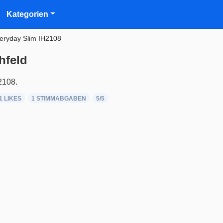
Kategorien
veryday Slim IH2108
hfeld
2108.
1 LIKES
1
STIMMABGABEN
5
/5