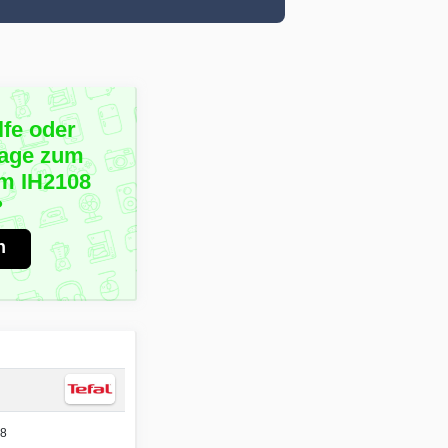
lfe oder
rage zum
im IH2108
?
n
08