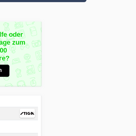
lfe oder
rage zum
500
re?
n