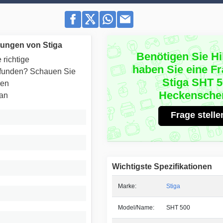
tungen von Stiga
Benötigen Sie Hi
 richtige
haben Sie eine F
efunden? Schauen Sie
Stiga SHT 
ren
Heckensche
 an
Frage stelle
Wichtigste Spezifikationen
Marke:
Stiga
Model/Name:
SHT 500