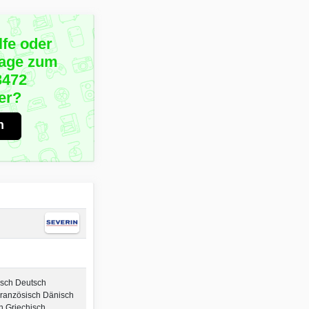
lfe oder
rage zum
3472
er?
n
isch Deutsch
 Französisch Dänisch
 Griechisch