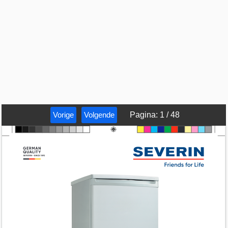
Vorige
Volgende
Pagina
:
1
/
48