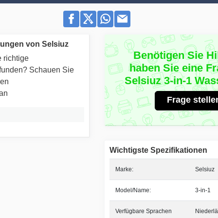
ungen von Selsiuz
Benötigen Sie Hi
 richtige
haben Sie eine F
efunden? Schauen Sie
Selsiuz 3-in-1 Wa
ren
 an
Frage stelle
Wichtigste Spezifikationen
Marke:
Selsiuz
Model/Name:
3-in-1
Verfügbare Sprachen
Niederlä