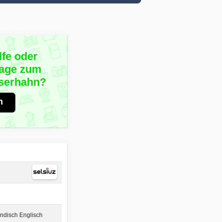
lfe oder
rage zum
sserhahn?
n
ndisch Englisch