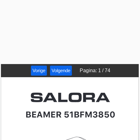
Vorige
Volgende
Pagina
:
1
/
74