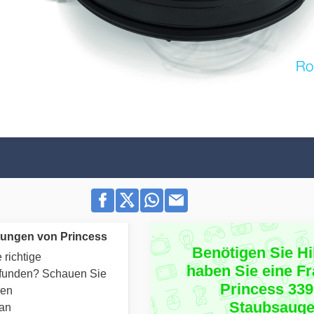
tungen von Princess
Benötigen Sie Hi
 richtige
haben Sie eine F
efunden? Schauen Sie
Princess 33
ren
Staubsauge
 an