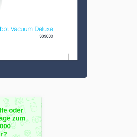
lfe oder
rage zum
9000
r?