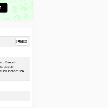
n
isch Deutsch
Französisch
disch Tschechisch
h