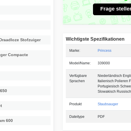
Frage stelle
Wichtigste Spezifikationen
Draadloze Stofzuiger
Marke:
Princess
Tiger Compacte
Model/Name:
339000
Verfügbare
Niederländisch Engl
Sprachen
Italienisch Polieren 
Portugiesisch Schwe
 650
Slowakisch Russisc
Produkt
Staubsauger
et
Dateitype
PDF
eam 600