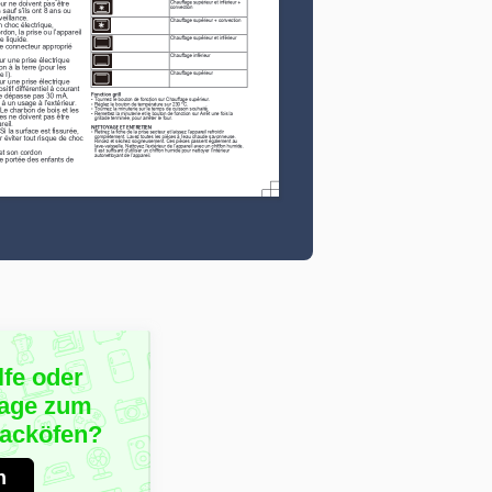
lfe oder
rage zum
Backöfen?
n