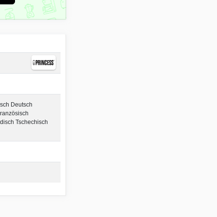
isch Deutsch
Französisch
disch Tschechisch
h