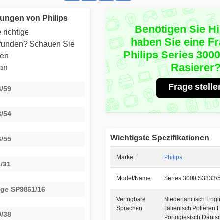
ungen von Philips
Benötigen Sie Hi
 richtige
haben Sie eine F
efunden? Schauen Sie
Philips Series 300
ren
Rasierer
 an
Frage stelle
6/59
3/54
Wichtigste Spezifikationen
6/55
Marke:
Philips
1/31
Model/Name:
Series 3000 S3333/
tige SP9861/16
Verfügbare
Niederländisch Engl
Sprachen
Italienisch Polieren 
9/38
Portugiesisch Dänis