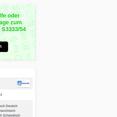
lfe oder
rage zum
0 S3333/54
?
n
54
isch Deutsch
Französisch
ch Schwedisch