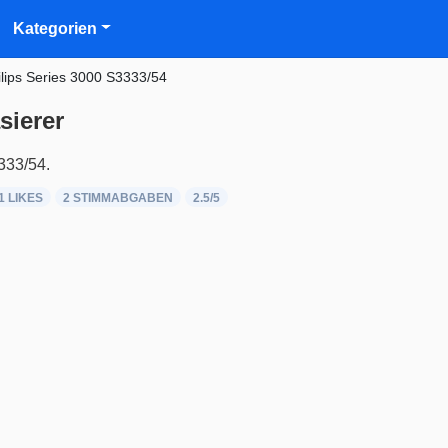
Kategorien
ilips Series 3000 S3333/54
sierer
333/54.
1 LIKES
2
STIMMABGABEN
2.5
/5