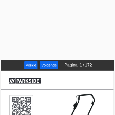
Vorige
Volgende
Pagina
:
1
/
172