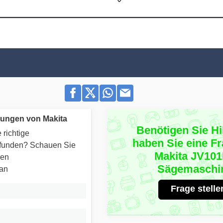
tungen von Makita
Benötigen Sie Hi
 richtige
haben Sie eine F
efunden? Schauen Sie
Makita JV10
ren
Sägemaschi
 an
Frage stelle