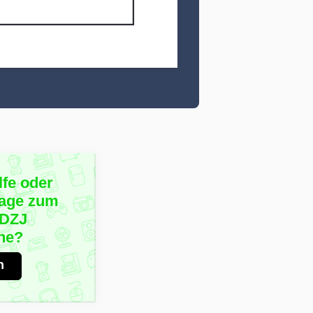
lfe oder
rage zum
1DZJ
ne?
n