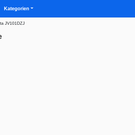
Kategorien
ita JV101DZJ
e