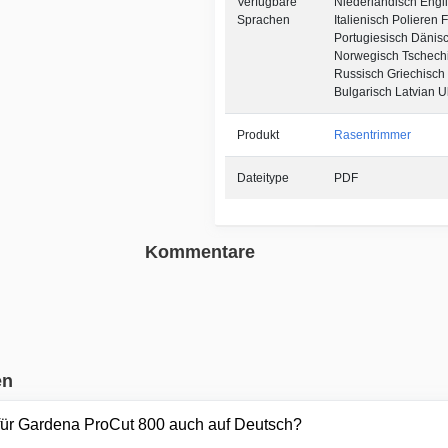
Verfügbare
Niederländisch Engl
Sprachen
Italienisch Polieren 
Portugiesisch Dänis
Norwegisch Tschech
Russisch Griechisch
Bulgarisch Latvian U
Produkt
Rasentrimmer
Dateitype
PDF
Kommentare
en
für Gardena ProCut 800 auch auf Deutsch?