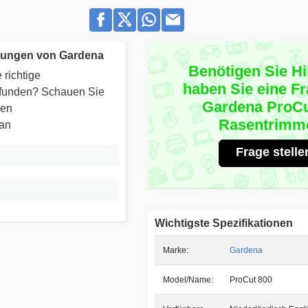
tungen von Gardena
Benötigen Sie Hi
 richtige
haben Sie eine F
efunden? Schauen Sie
Gardena ProCu
ren
Rasentrimm
 an
Frage stelle
Wichtigste Spezifikationen
Marke:
Gardena
Model/Name:
ProCut 800