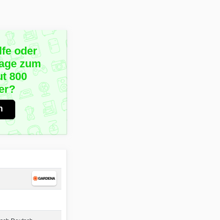
lfe oder
rage zum
t 800
er?
n