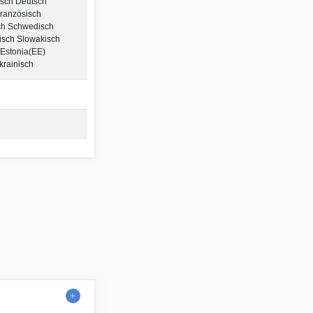
isch Deutsch
Französisch
ch Schwedisch
isch Slowakisch
 Estonia(EE)
krainisch