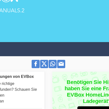
tungen von EVBox
Benötigen Sie Hi
 richtige
haben Sie eine F
efunden? Schauen Sie
EVBox HomeLin
ren
Ladegerät
 an