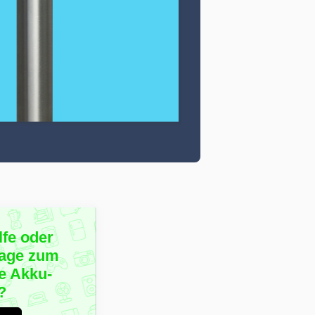
lfe oder
rage zum
e Akku-
?