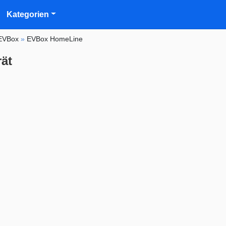
Kategorien
EVBox
»
EVBox HomeLine
ät