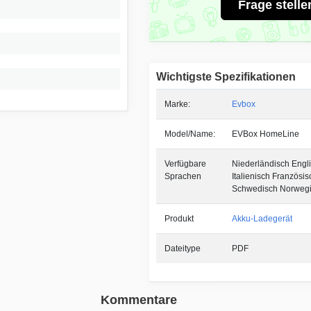
Frage stelle
Wichtigste Spezifikationen
Marke:
Evbox
Model/Name:
EVBox HomeLine
Verfügbare
Niederländisch Engl
Sprachen
Italienisch Französis
Schwedisch Norweg
Produkt
Akku-Ladegerät
Dateitype
PDF
Kommentare