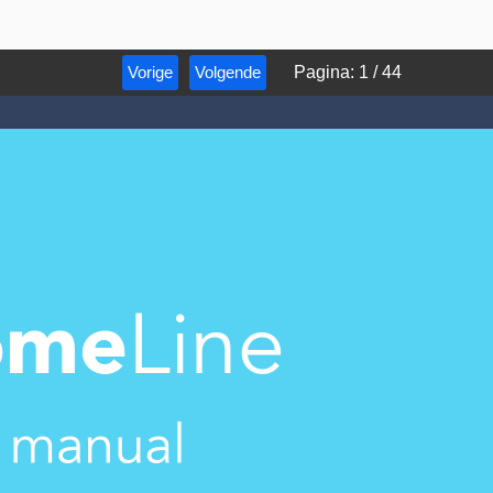
Vorige
Volgende
Pagina
:
1
/
44