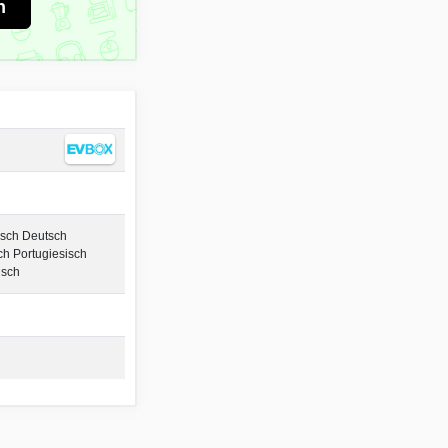
n
isch Deutsch
ch Portugiesisch
isch