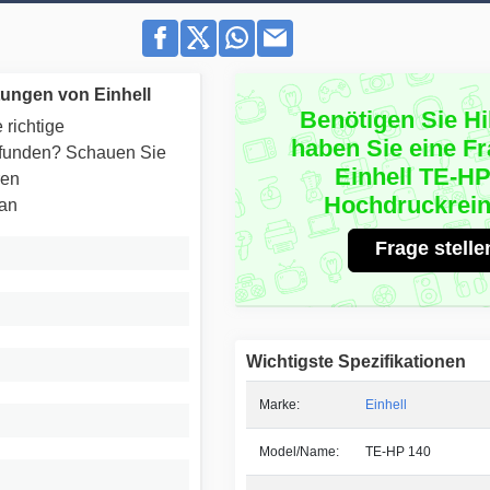
ungen von Einhell
Benötigen Sie Hi
 richtige
haben Sie eine F
efunden? Schauen Sie
Einhell TE-HP
ren
Hochdruckrein
 an
Frage stelle
Wichtigste Spezifikationen
Marke:
Einhell
Model/Name:
TE-HP 140