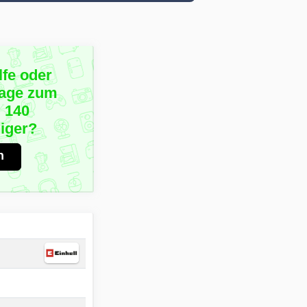
lfe oder
rage zum
 140
iger?
n