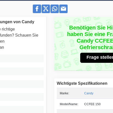
tungen von Candy
Benötigen Sie Hi
 richtige
haben Sie eine F
efunden? Schauen Sie
Candy CCFEE
ren
Gefrierschr
 an
Frage stelle
Wichtigste Spezifikationen
Marke:
Candy
Model/Name:
CCFEE 150