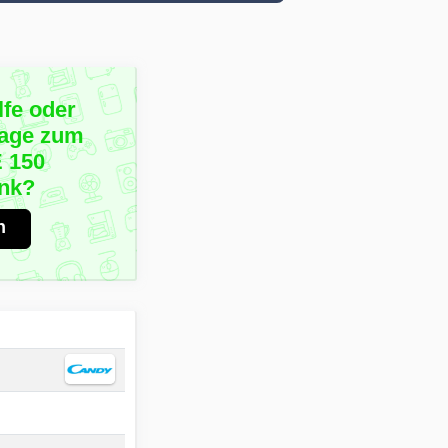
lfe oder
rage zum
 150
ank?
n