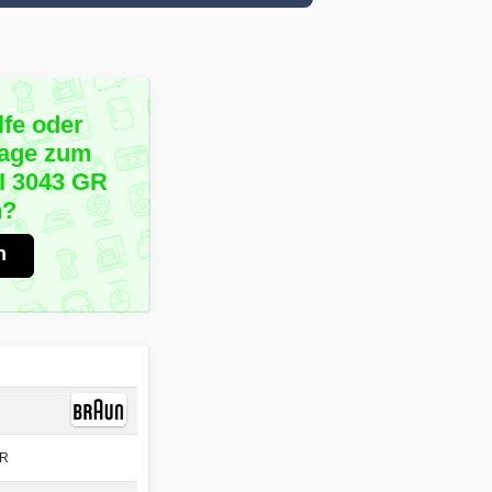
lfe oder
rage zum
I 3043 GR
n?
n
GR