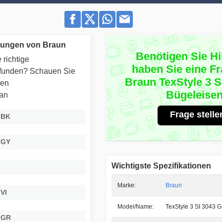
tungen von Braun
Benötigen Sie Hi
 richtige
haben Sie eine F
efunden? Schauen Sie
Braun TexStyle 3 S
ren
Bügeleise
 an
Frage stelle
5 BK
8 GY
Wichtigste Spezifikationen
Marke:
Braun
 VI
Model/Name:
TexStyle 3 SI 3043 
3 GR