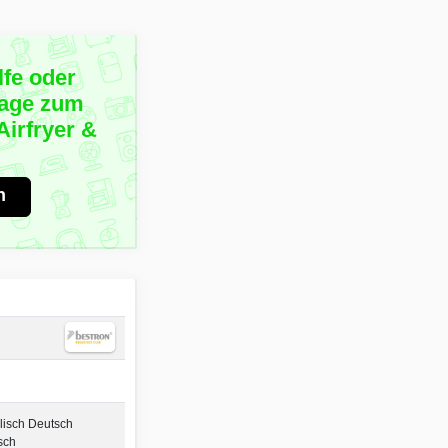
lfe oder
rage zum
irfryer &
n
lisch Deutsch
sch