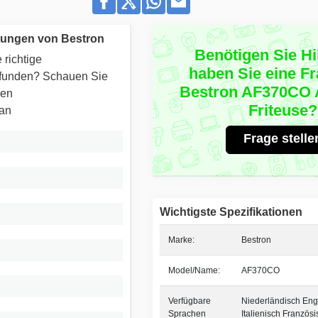
tungen von Bestron
Benötigen Sie Hi
 richtige
haben Sie eine F
efunden? Schauen Sie
Bestron AF370CO A
ren
Friteuse?
 an
Frage stelle
Wichtigste Spezifikationen
Marke:
Bestron
Model/Name:
AF370CO
Verfügbare
Niederländisch Eng
Sprachen
Italienisch Französi