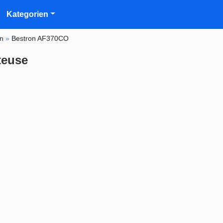
Kategorien
on
»
Bestron AF370CO
teuse