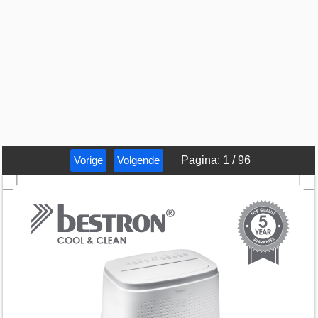
Vorige
Volgende
Pagina
:
1
/
96