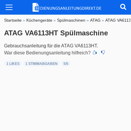
Startseite
»
Küchengeräte
»
Spülmaschinen
»
ATAG
»
ATAG VA611
ATAG VA6113HT Spülmaschine
Gebrauchsanleitung für die ATAG VA6113HT.
War diese Bedienungsanleitung hilfreich?
1 LIKES
1
STIMMABGABEN
5
/5