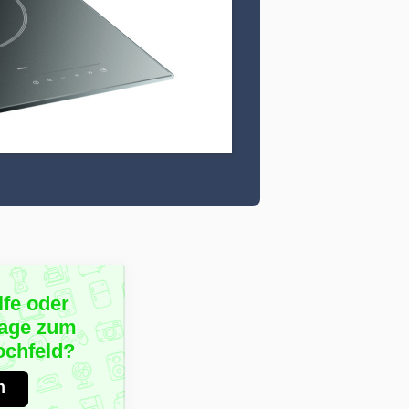
lfe oder
rage zum
chfeld?
n