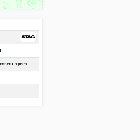
M
ndisch Englisch
d