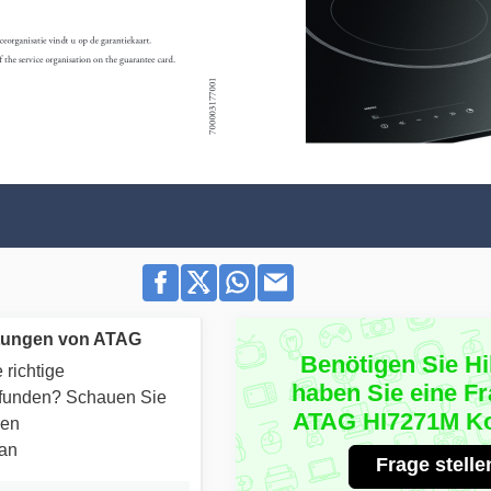
tungen von ATAG
Benötigen Sie Hi
 richtige
haben Sie eine F
efunden? Schauen Sie
ATAG HI7271M Ko
ren
 an
Frage stelle