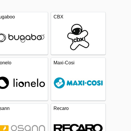
ugaboo
CBX
ionelo
Maxi-Cosi
sann
Recaro