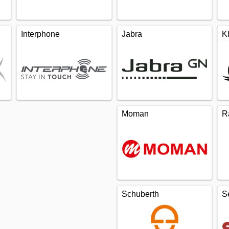
Interphone
Jabra
K
Moman
R
Schuberth
S