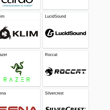
lim
LucidSound
azer
Roccat
ena
Silvercrest