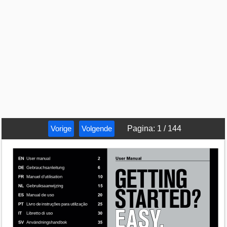
Vorige
Volgende
Pagina
:
1
/
144