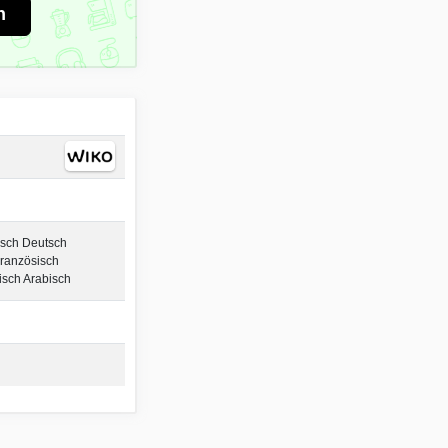
n
isch Deutsch
Französisch
isch Arabisch