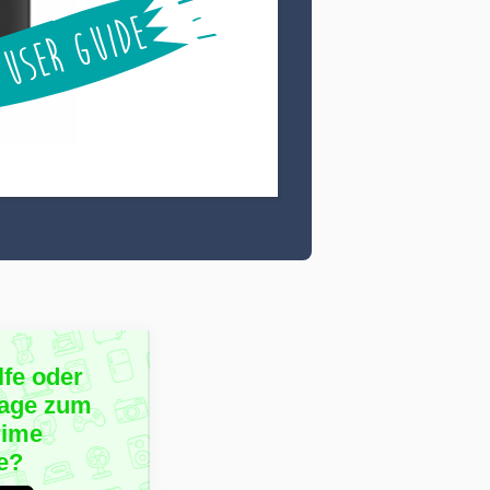
lfe oder
rage zum
rime
e?