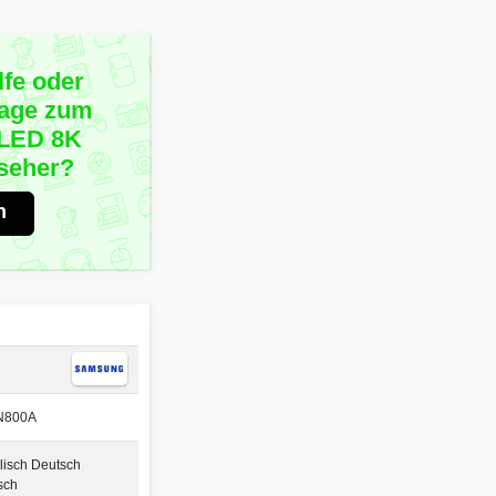
lfe oder
rage zum
LED 8K
seher?
n
N800A
lisch Deutsch
sch