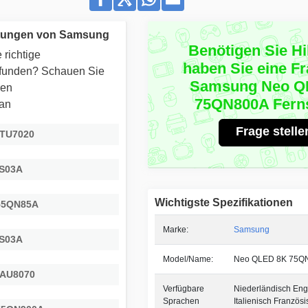
itungen von Samsung
Benötigen Sie Hi
 richtige
haben Sie eine F
efunden? Schauen Sie
Samsung Neo Q
ren
75QN800A Fern
 an
Frage stelle
5TU7020
LS03A
Wichtigste Spezifikationen
55QN85A
Marke:
Samsung
LS03A
Model/Name:
Neo QLED 8K 75Q
5AU8070
Verfügbare
Niederländisch Eng
Sprachen
Italienisch Französi