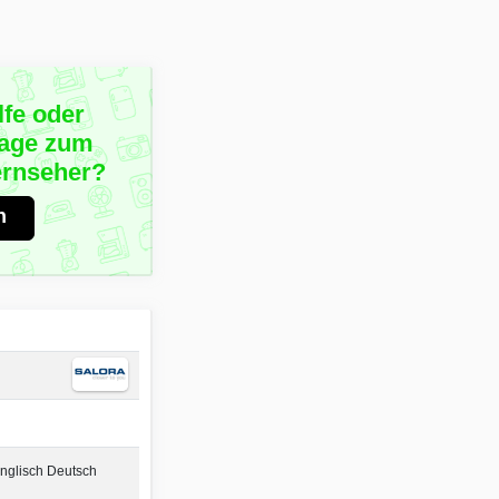
lfe oder
rage zum
ernseher?
n
nglisch Deutsch