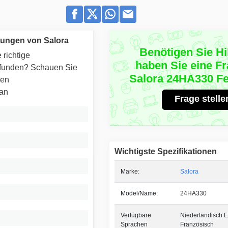
tungen von Salora
Benötigen Sie Hi
 richtige
haben Sie eine F
efunden? Schauen Sie
Salora 24HA330 F
ren
 an
Frage stelle
Wichtigste Spezifikationen
Marke:
Salora
Model/Name:
24HA330
Verfügbare
Niederländisch E
Sprachen
Französisch