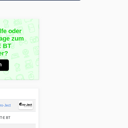
lfe oder
rage zum
E BT
er?
n
ro-Ject
T-E BT