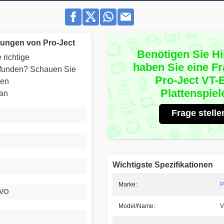
tungen von Pro-Ject
Benötigen Sie Hi
 richtige
haben Sie eine F
efunden? Schauen Sie
Pro-Ject VT-
ren
Plattenspiel
 an
Frage stelle
Wichtigste Spezifikationen
Marke:
P
EVO
Model/Name:
V