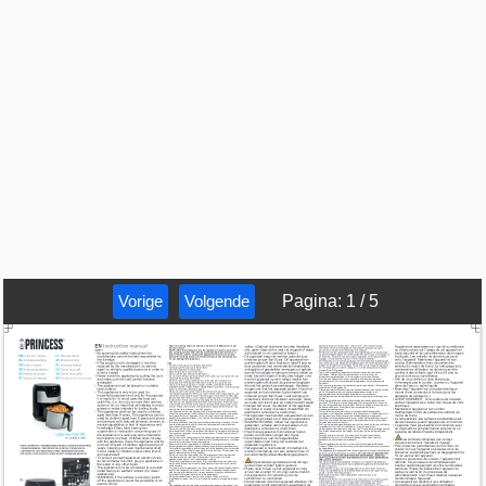
Vorige
Volgende
Pagina
:
1
/
5