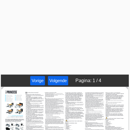
Vorige
Volgende
Pagina
:
1
/
4