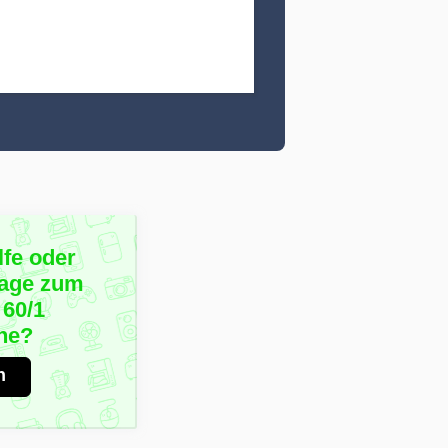
lfe oder
rage zum
 60/1
ne?
n