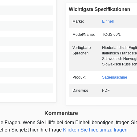
Wichtigste Spezifikationen
Marke:
Einhell
Model/Name:
TC-JS 60/1
Verfügbare
Niederländisch Engl
Sprachen
Italienisch Französi
Schwedisch Norwegi
Slowakisch Russisch
Produkt
Sägemaschine
Dateitype
PDF
Kommentare
ine Fragen. Wenn Sie Hilfe bei dem Einhell benötigen, fragen Si
ellen Sie jetzt hier Ihre Frage
Klicken Sie hier, um zu fragen