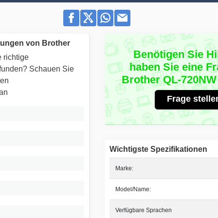
tungen von Brother
Benötigen Sie Hi
 richtige
haben Sie eine F
efunden? Schauen Sie
Brother QL-720NW
ren
 an
Frage stelle
Wichtigste Spezifikationen
Marke:
Model/Name:
Verfügbare Sprachen