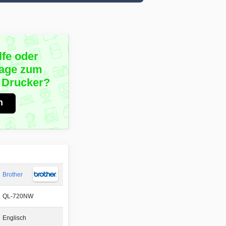
lfe oder
rage zum
 Drucker?
n
Brother
QL-720NW
Englisch