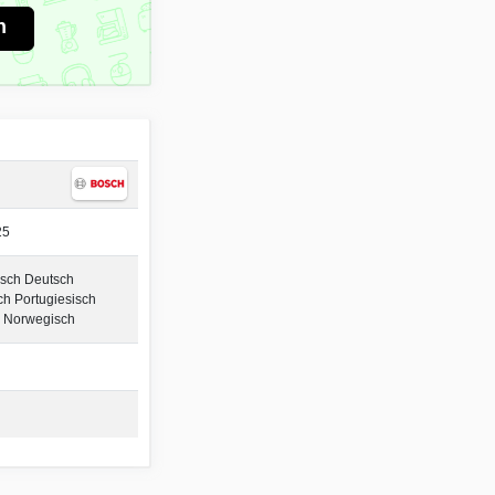
n
25
isch Deutsch
ch Portugiesisch
 Norwegisch