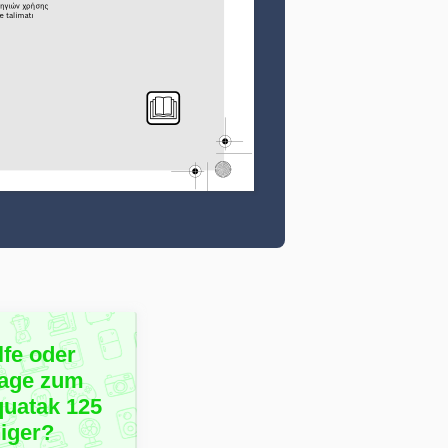
lfe oder
rage zum
quatak 125
iger?